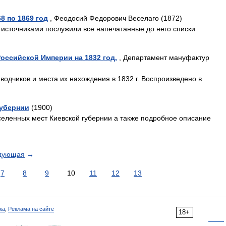
8 по 1869 год
, Феодосий Федорович Веселаго (1872)
источниками послужили все напечатанные до него списки
оссийской Империи на 1832 год.
, Департамент мануфактур
аводчиков и места их нахождения в 1832 г. Воспроизведено в
губернии
(1900)
селенных мест Киевской губернии а также подробное описание
дующая
→
7
8
9
10
11
12
13
ка
,
Реклама на сайте
18+