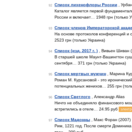
Список лихенофлоры России
, Урбан
92
Каталог является первой фундаментал
России и включает… 1948 грн (только 
Список членов Императорской акаде
93
На основе протоколов конференций и 
2523 грн (только Украина)
Список (изд. 2017 г. )
, Вивьен Шиван 
94
В старшей школе Маунт-Вашингтон сущ
сентября… 371 грн (только Украина)
Список мертвых мужчин
, Марина Кур
95
Роман М. Курсановой - это иронически
потенциальных женихов… 255 грн (толь
Список Светлого
, Александр Alias
96
Ничто не объединяло финансового моше
встретились в отеле… 24.95 руб
электр
Список Мадонны
, Макс Форан (2007)
97
Рим, 1221 год. После смерти Доминика