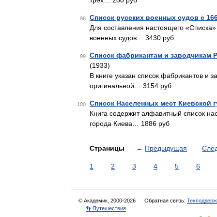
трех… 200 руб
Список русских военных судов с 166
98
Для составления настоящего «Списка» 
военных судов… 3430 руб
Список фабрикантам и заводчикам Р
99
(1933)
В книге указан список фабрикантов и з
оригинальной… 3154 руб
Список Населенных мест Киевской 
100
Книга содержит алфавитный список на
города Киева… 1886 руб
Страницы
←
Предыдущая
Сле
1
2
3
4
5
6
© Академик, 2000-2026
Обратная связь:
Техподдерж
👣 Путешествия