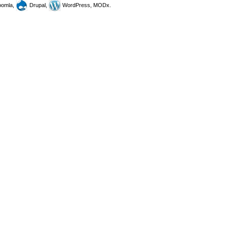
omla,
Drupal,
WordPress, MODx.