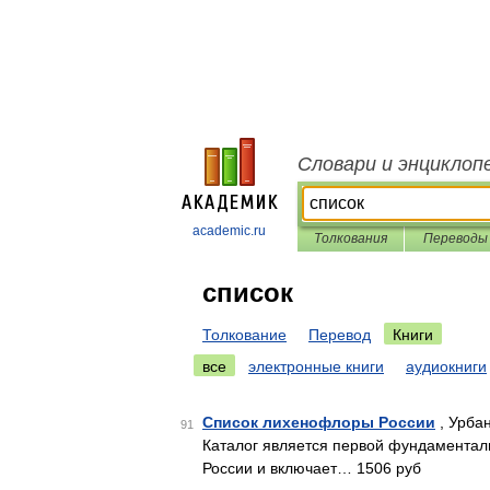
Словари и энциклоп
academic.ru
Толкования
Переводы
список
Толкование
Перевод
Книги
все
электронные книги
аудиокниги
Список лихенофлоры России
, Урбан
91
Каталог является первой фундаментал
России и включает… 1506 руб