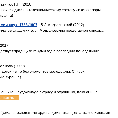
авичюс Г.П. (2010)
ьной сводкой по таксономическому составу лихенофлоры
Украина)
мии наук. 1725-1907
, Б Л Модзалевский (2012)
отчетов академии Б. Л. Модзалевским представлен список…
(2017)
ествует традиция: каждый год в последний понедельник
санова (2000)
й детектив не без элементов мелодрамы. Список
ко Украина)
нника, неудачливую актрису и охранника, пока они не
онная книга
 Гузмана, основателя ордена доминиканцев, список с именами