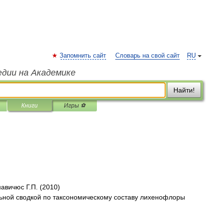
Запомнить сайт
Словарь на свой сайт
RU
едии на Академике
Найти!
Книги
Игры ⚽
авичюс Г.П. (2010)
ьной сводкой по таксономическому составу лихенофлоры